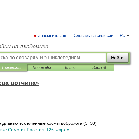
Запомнить сайт
Словарь на свой сайт
RU
едии на Академике
Найти!
Толкования
Переводы
Книги
Игры ⚽
ева вотчина»
а
дланью
всклоченные
космы
доброхота
(
3
.
38
).
кже
Самотик
Пасс
.
сл
.
126:
«
арх
.
».