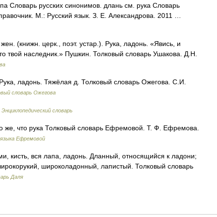
па Словарь русских синонимов. длань см. рука Словарь
правочник. М.: Русский язык. З. Е. Александрова. 2011 …
н. (книжн. церк., поэт. устар.). Рука, ладонь. «Явись, и
то твой наследник.» Пушкин. Толковый словарь Ушакова. Д.Н.
ва
 Рука, ладонь. Тяжёлая д. Толковый словарь Ожегова. С.И.
овый словарь Ожегова
 Энциклопедический словарь
 то же, что рука Толковый словарь Ефремовой. Т. Ф. Ефремова.
 языка Ефремовой
ми, кисть, вся лапа, ладонь. Дланный, относящийся к ладони;
широкорукий, широколадонный, лапистый. Толковый словарь
варь Даля