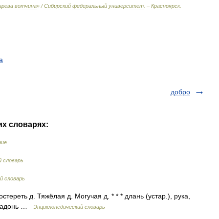
арева
вотчина
» /
Сибирский
федеральный
университет
. –
Красноярск
.
а
добро
их словарях:
ние
й словарь
й словарь
стереть д. Тяжёлая д. Могучая д. * * * длань (устар.), рука,
, ладонь …
Энциклопедический словарь