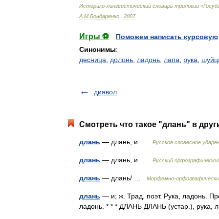
Историко
-
лингвистический
словарь
трилогии
«
Госуд
А
.
М
.
Бондаренко
.
2007
.
Игры ⚽
Поможем написать курсовую
Синонимы
:
десница
,
долонь
,
ладонь
,
лапа
,
рука
,
шуйц
диявол
Смотреть что такое "длань" в друг
длань
— длань, и …
Русское словесное ударе
длань
— длань, и …
Русский орфографически
длань
— длань/ …
Морфемно-орфографически
длань
— и; ж. Трад. поэт. Рука, ладонь. Про
ладонь. * * * ДЛАНЬ ДЛАНЬ (устар.), рука