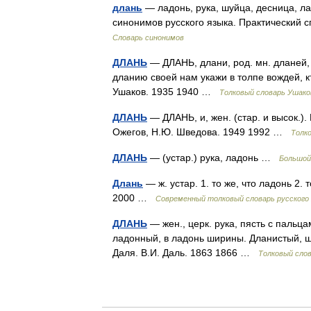
длань
— ладонь, рука, шуйца, десница, ла
синонимов русского языка. Практический с
Словарь синонимов
ДЛАНЬ
— ДЛАНЬ, длани, род. мн. дланей, же
дланию своей нам укажи в толпе вождей, к
Ушаков. 1935 1940 …
Толковый словарь Ушако
ДЛАНЬ
— ДЛАНЬ, и, жен. (стар. и высок.).
Ожегов, Н.Ю. Шведова. 1949 1992 …
Толк
ДЛАНЬ
— (устар.) рука, ладонь …
Большой
Длань
— ж. устар. 1. то же, что ладонь 2.
2000 …
Современный толковый словарь русского
ДЛАНЬ
— жен., церк. рука, пясть с пальца
ладонный, в ладонь ширины. Дланистый, 
Даля. В.И. Даль. 1863 1866 …
Толковый сло