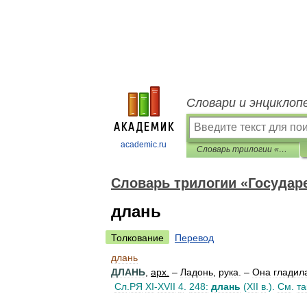
Словари и энциклоп
academic.ru
Словарь трилогии «Государева вотчина»
Словарь трилогии «Государ
длань
Толкование
Перевод
длань
ДЛАНЬ
,
арх
.
–
Ладонь
,
рука
. –
Она
гладил
Сл
.
РЯ
XI
-
XVII
4
.
248:
длань
(
XII
в
.).
См
.
та