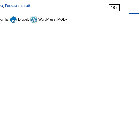
ка
,
Реклама на сайте
18+
omla,
Drupal,
WordPress, MODx.